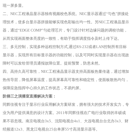
现一屏多显。
二、NEC工程液晶显示器独有视频校色系统。NEC显示器通过“匀色”拼接处
理技术，使多台显示器拼接能够实现色彩输出均一性。另NEC工程液晶显示
器，通过“EDGE COMP”匀处理芯片，专门设计针对边缘问题的调校功能，
从而实现画面整体亮度的一致性，有助于指挥调度指令及时上传下达。
三、多元控制，实现多种远程控制方式,通过RS-232或者LAN控制所有目标
显示器，实现所有目标显示器的功能控制，以及可同时实现显示器在出现故
障时可以发给管理员通报故障位置。提前预警，防患未然。
四、高持久高可靠性，NEC工程液晶显示器支持高面板热量传递，通过增加
热传导层，降低屏幕温度，提高屏幕高可靠性和稳定性，使面板散热均匀，
保障应急指挥中心持久的工作状态，不易灼屏。
阶梯三之演播室直播解决方案：
同辉佳视专注于显示行业应用解决方案研发，拥有强大的技术开发实力，专
业为用户提供满意的设计方案。2011年同辉佳视在广电行业取得的丰硕成
果不容忽视。南京电视台3x5、沈阳电视台4x1、大连电视台台北办3x3、财
经频道12x3、黑龙江电视台25台单屏55寸高清显示器等。