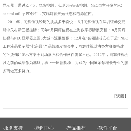
显示器，通过RJ-45，网络控制，实现远程web控制。NEC自主开发的PC
control utility-PD软件，实现对背景光状态和电源监控。
2011年，同辉佳视经历的挑战多于喜悦； 6月同辉佳视在深圳证券交易
所中关村新三板挂牌；同年6月同辉佳视在上海数字标牌展亮相； 8月同辉
佳视与NEC显示器全国6大城市巡展落幕； 12月在“智领随芯安心于质” NEC
工程液晶显示器“七宗最”产品战略发布会中，同辉佳视以协办方身份搭建
的“七宗最”显示方案令到场嘉宾和合作伙伴赞叹不已。2012年，同辉佳视会
以之前的成绩作为基础，再上一层新阶梯，为成为中国显示领域最专业的服
务商做更多努力。
【返回】
-服务支持
-新闻中心
-产品推荐
-软件平台