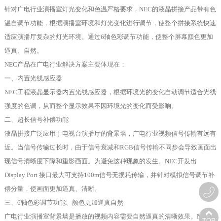
针对广电行业演播室灯光变化和色温严格要求，NEC的液晶拼接产品带有色
温自调节功能，根据演播室环境和灯光变化进行调节，使整个拼接系统快速
适应演播厅复杂的灯光环境。通过6轴色彩调节功能，使整个屏幕颜色更加
逼真、自然。
NEC产品在广电行业解决方案主要体现在：
一、内置光线感应器
NEC工程液晶显示器内置光线感应器，根据环境光的变化自动调节适合光线
强度的色调，从而整个显示效果不因环境光的变化而受影响。
二、超长信号补偿功能
液晶拼接广泛应用于电视台演播厅的背景墙，广电行业视频信号传输有远有
近。当信号传输过长时，由于信号衰减和RGB信号传输不同步会导致画面出
现信号清晰度下降和重影画面。为避免这种现象的发生。NEC开发出
Display Port 接口最大可支持100m信号无损耗传输，并针对模拟信号调节补
偿分量，使画面更加逼真、清晰。
三、6轴色彩调节功能、颜色更加逼真自然
广电行业演播室背景墙是播放的视频内容需要自然逼真的清晰效果。NEC工
TOP