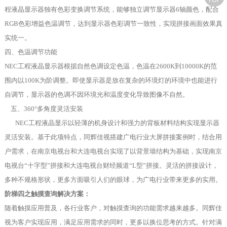
程液晶显示器独有色彩变换调节系统，能够独立调节显示器6轴颜色，配合
RGB色彩增益色温调节，达到显示器色彩调节一致性，实现拼接画面效果真
实统一。
四、色温调节功能
NEC工程液晶显示器根据自然色调设定色温，色温在2600K到10000K的范
围内以100K为阶调整。即使显示器是放在复杂的环境灯的环境中也能进行
自调节，显示器的色调不因环境光和温度变化导致图像不自然。
五、360°多角度灵活安装
NEC工程液晶显示以轻薄的机身设计和强力的背板材料结构实现显示器
灵活安装。基于此项特点，同辉佳视搭建广电行业大屏拼接案例时，结合用
户需求，在南京电视台和大连电视台实现了以背景墙结构为基础，实现南京
电视台“十字型”拼接和大连电视台财经频道“L型”拼接。灵活的拼接设计，
多种不规格形状，更多方面吸引人们的眼球，为广电行业带来更多的实用。
阶梯四之触摸查询解决方案：
随着触摸应用普及，各行业客户，对触摸查询的功能需求越来越多。同辉佳
视为客户实现应用，满足应用需求的同时，更多以换位思考的方式。针对满