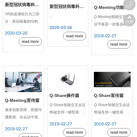
新型冠状病毒科普课程第二节
新型冠状病毒科普课程第一节
Q-Meeting功能介绍篇
VR防疫课程分为三部
...
Q-Meeting智能交互会
分：新冠病毒的结构、
TOP
议平板是一款集远程视
2020-03-06
入侵人体的方式、科学
频会议、无线传屏、交
2020-03-20
2019-02-27
防疫的手段。由浅入
read more
互白板、原笔迹书写、
read more
深，层层深入，通过
read more
内容扫码分享等多种功
VR沉浸式学习体验，
能的高效的智能会议设
将难懂的病毒结构展现
备。...
在学生眼前，配有知识
讲解，寓教于乐。同
时，为便于教师授课，
威尔文...
Q-Share操作篇
Q-Share宣传篇
Q-Meeting宣传篇
Q-Share智能交互会议
Q-Share智能交互会议
激发创新思维，搭建沟
终端支持一键投屏、移
终端支持一键投屏、移
通桥梁。在会议中我们
动端分享，操作简单便
动分享，更有扩展功
2019-02-27
2019-02-27
会遇到投屏困难、普通
捷！...
能、推流模式等功能升
2019-02-27
笔书写擦除不干净、笔
read more
read more
级，Linux系统安全稳