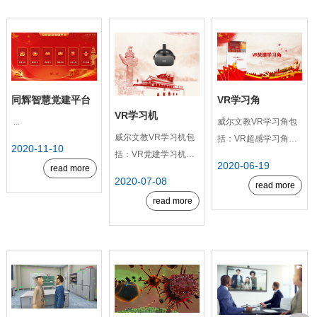
同辉智慧党建平台
VR学习角
VR学习机
...
威尔文教VR学习角包
威尔文教VR学习机包
括：VR超感学习角、
2020-11-10
括：VR党建学习机、
VR党建学习角，具有
2020-06-19
read more
VR超感学习机，具有
无人值守、远程监控、
2020-07-08
read more
移动便携、沉浸学习的
空间部署灵活的特点。
read more
特点。内置海量精品课
内置海量课件，沉浸式
程，沉浸式体验让学习
体验让学习更有趣、更
更生动、更高效。 VR
高效。VR超感学习角
党建学习机重现历史场
首创三大功能：VR科
景，让党员群众重走革
普课程、VR全景展
命之路，...
示...